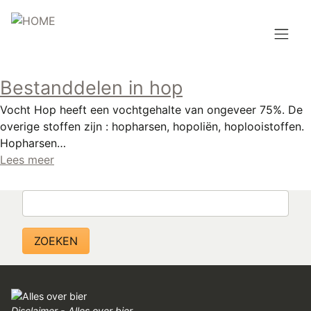
Overslaan
en
naar
de
Hoofdnavigatie
inhoud
Bestanddelen in hop
HOME
gaan
Vocht Hop heeft een vochtgehalte van ongeveer 75%. De
BROUWEN
overige stoffen zijn : hopharsen, hopoliën, hoplooistoffen.
Hopharsen…
BLOG
Lees meer
AANBOD
Zoeken
AGENDA
CONTACT
Topmenu
INLOGGEN
Disclaimer - Alles over bier