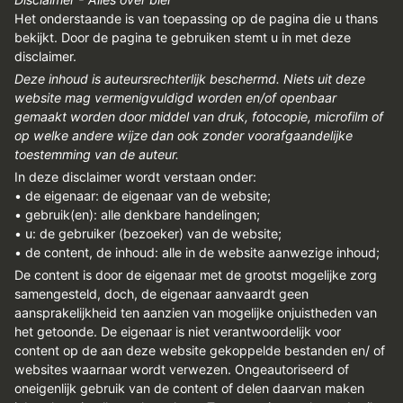
REGISTREREN
Het onderstaande is van toepassing op de pagina die u thans
bekijkt. Door de pagina te gebruiken stemt u in met deze
ADVERTEREN
disclaimer.
Deze inhoud is auteursrechterlijk beschermd. Niets uit deze
MELDPUNT
website mag vermenigvuldigd worden en/of openbaar
PERS/PUBLICATIES
gemaakt worden door middel van druk, fotocopie, microfilm of
op welke andere wijze dan ook zonder voorafgaandelijke
FACEBOOK
toestemming van de auteur.
In deze disclaimer wordt verstaan onder:
LINKS
• de eigenaar: de eigenaar van de website;
• gebruik(en): alle denkbare handelingen;
• u: de gebruiker (bezoeker) van de website;
• de content, de inhoud: alle in de website aanwezige inhoud;
De content is door de eigenaar met de grootst mogelijke zorg
samengesteld, doch, de eigenaar aanvaardt geen
aansprakelijkheid ten aanzien van mogelijke onjuistheden van
het getoonde. De eigenaar is niet verantwoordelijk voor
content op de aan deze website gekoppelde bestanden en/ of
websites waarnaar wordt verwezen. Ongeautoriseerd of
oneigenlijk gebruik van de content of delen daarvan maken