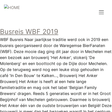
Overslaan
en
naar
de
Hoofdnavigatie
inhoud
Busreis WBF 2019
HOME
gaan
WBF Busreis Naar jaarlijkse traditie werd ook in 2019 een
BROUWEN
busreis georganiseerd door de Waregemse BierFanaten
(WBF). Deze mooie dag ging dit jaar door in Mechelen met
BLOG
een bezoek aan brouwerij 'Het Anker', stokerij 'De
Molenberg' en een boottocht op de Dijle door Mechelen.
AANBOD
Op de terugweg werd nog een leuke stop gehouden in
café 'In Den Bouw' te Kalken…, Brouwerij Het Anker
AGENDA
Brouwerij Het Anker is heeft al een hele lange
familietraditie en mag ook het label 'Belgian Family
CONTACT
Brewers' dragen. Reeds 5 generaties wordt er in het Groot
Begijnhof van Mechelen gebrouwen. Daarmee is brouwerij
Topmenu
INLOGGEN
Het Anker één van de oudste brouwerijen van België! Deze
brouwerij is meer dan het bezoeken waard! In het centrum