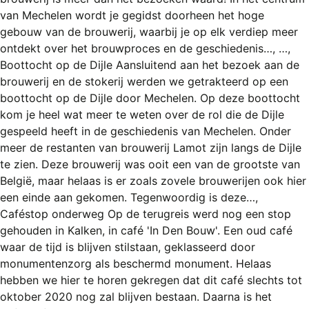
REGISTREREN
van Mechelen wordt je gegidst doorheen het hoge
gebouw van de brouwerij, waarbij je op elk verdiep meer
ADVERTEREN
ontdekt over het brouwproces en de geschiedenis…, …,
MELDPUNT
Boottocht op de Dijle Aansluitend aan het bezoek aan de
brouwerij en de stokerij werden we getrakteerd op een
PERS/PUBLICATIES
boottocht op de Dijle door Mechelen. Op deze boottocht
kom je heel wat meer te weten over de rol die de Dijle
FACEBOOK
gespeeld heeft in de geschiedenis van Mechelen. Onder
LINKS
meer de restanten van brouwerij Lamot zijn langs de Dijle
te zien. Deze brouwerij was ooit een van de grootste van
België, maar helaas is er zoals zovele brouwerijen ook hier
een einde aan gekomen. Tegenwoordig is deze…,
Caféstop onderweg Op de terugreis werd nog een stop
gehouden in Kalken, in café 'In Den Bouw'. Een oud café
waar de tijd is blijven stilstaan, geklasseerd door
monumentenzorg als beschermd monument. Helaas
hebben we hier te horen gekregen dat dit café slechts tot
oktober 2020 nog zal blijven bestaan. Daarna is het