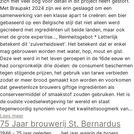
zich met veel oog voor detail in dit project heeft gestort.
REGISTREREN
Met Braupakt 2024 zijn we erin geslaagd om een
ADVERTEREN
samenwerking van een klasse apart te creëren: een bier
gebaseerd op een Belgische stijl dat niet alleen werd
MELDPUNT
gecreëerd met ingrediënten uit beide landen, maar ook
met de grote expertise…, Reinheitsgebot * Letterlijk
PERS/PUBLICATIES
betekent dit 'zuiverheidswet'. Het betekent dat er enkel
FACEBOOK
mag gebrouwen worden met water, hop, mout en gist.
Deze wet werd in het leven geroepen in de 16de eeuw en
LINKS
had oorspronkelijk drie doelen: de consument beschermen
tegen stijgende prijzen, het gebruik van tarwe verbieden
zodat er meer brood gemaakt kon worden en voorkomen
dat gewetenloze brouwers giftige ingrediënten als
conserveermiddel of smaakstof zouden gebruiken. Het is
de oudste voedselwetgeving ter wereld en staat
tegenwoordig synoniem voor het kwaliteitsoogmerk van…
Lees meer
75 Jaar brouwerij St. Bernardus
1946 - 75 jaar geleden... ... het jaar waarin de broers