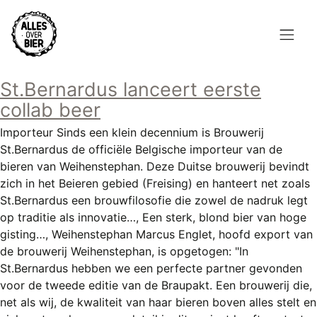
Overslaan
en
naar
de
Hoofdnavigatie
inhoud
St.Bernardus lanceert eerste
HOME
gaan
collab beer
BROUWEN
Importeur Sinds een klein decennium is Brouwerij
St.Bernardus de officiële Belgische importeur van de
BLOG
bieren van Weihenstephan. Deze Duitse brouwerij bevindt
zich in het Beieren gebied (Freising) en hanteert net zoals
AANBOD
St.Bernardus een brouwfilosofie die zowel de nadruk legt
op traditie als innovatie…, Een sterk, blond bier van hoge
AGENDA
gisting…, Weihenstephan Marcus Englet, hoofd export van
de brouwerij Weihenstephan, is opgetogen: "In
CONTACT
St.Bernardus hebben we een perfecte partner gevonden
voor de tweede editie van de Braupakt. Een brouwerij die,
Topmenu
INLOGGEN
net als wij, de kwaliteit van haar bieren boven alles stelt en