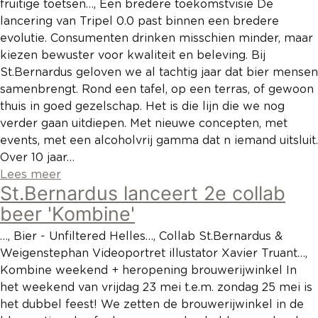
fruitige toetsen…, Een bredere toekomstvisie De
lancering van Tripel 0.0 past binnen een bredere
evolutie. Consumenten drinken misschien minder, maar
kiezen bewuster voor kwaliteit en beleving. Bij
St.Bernardus geloven we al tachtig jaar dat bier mensen
samenbrengt. Rond een tafel, op een terras, of gewoon
thuis in goed gezelschap. Het is die lijn die we nog
verder gaan uitdiepen. Met nieuwe concepten, met
events, met een alcoholvrij gamma dat n iemand uitsluit.
Over 10 jaar…
Lees meer
St.Bernardus lanceert 2e collab
beer 'Kombine'
…, Bier - Unfiltered Helles…, Collab St.Bernardus &
Weigenstephan Videoportret illustator Xavier Truant…,
Kombine weekend + heropening brouwerijwinkel In
het weekend van vrijdag 23 mei t.e.m. zondag 25 mei is
het dubbel feest! We zetten de brouwerijwinkel in de