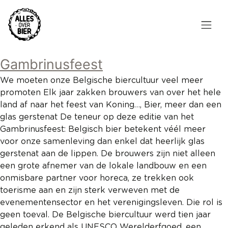
Overslaan
en
naar
de
Hoofdnavigatie
inhoud
Gambrinusfeest
HOME
gaan
We moeten onze Belgische biercultuur veel meer
BROUWEN
promoten Elk jaar zakken brouwers van over het hele
land af naar het feest van Koning…, Bier, meer dan een
BLOG
glas gerstenat De teneur op deze editie van het
Gambrinusfeest: Belgisch bier betekent véél meer
AANBOD
voor onze samenleving dan enkel dat heerlijk glas
gerstenat aan de lippen. De brouwers zijn niet alleen
AGENDA
een grote afnemer van de lokale landbouw en een
onmisbare partner voor horeca, ze trekken ook
CONTACT
toerisme aan en zijn sterk verweven met de
evenementensector en het verenigingsleven. Die rol is
Topmenu
INLOGGEN
geen toeval. De Belgische biercultuur werd tien jaar
geleden erkend als UNESCO Werelderfgoed, een