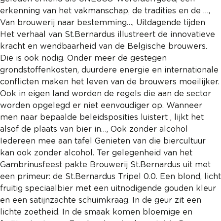
REGISTREREN
erkenning van het vakmanschap, de tradities en de …,
Van brouwerij naar bestemming…, Uitdagende tijden
ADVERTEREN
Het verhaal van St.Bernardus illustreert de innovatieve
MELDPUNT
kracht en wendbaarheid van de Belgische brouwers.
Die is ook nodig. Onder meer de gestegen
PERS/PUBLICATIES
grondstoffenkosten, duurdere energie en internationale
conflicten maken het leven van de brouwers moeilijker.
FACEBOOK
Ook in eigen land worden de regels die aan de sector
LINKS
worden opgelegd er niet eenvoudiger op. Wanneer
men naar bepaalde beleidsposities luistert , lijkt het
alsof de plaats van bier in…, Ook zonder alcohol
Iedereen mee aan tafel Genieten van die biercultuur
kan ook zonder alcohol. Ter gelegenheid van het
Gambrinusfeest pakte Brouwerij St.Bernardus uit met
een primeur: de St.Bernardus Tripel 0.0. Een blond, licht
fruitig speciaalbier met een uitnodigende gouden kleur
en een satijnzachte schuimkraag. In de geur zit een
lichte zoetheid. In de smaak komen bloemige en