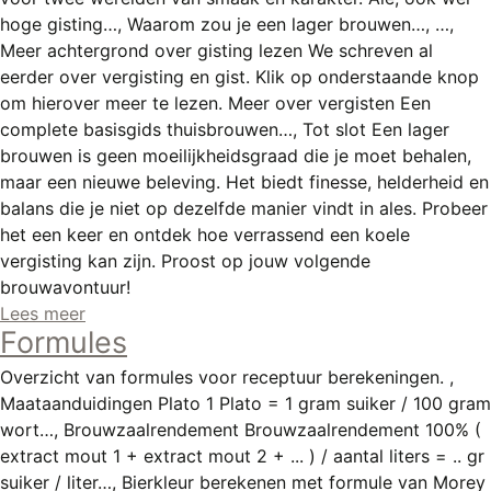
REGISTREREN
hoge gisting…, Waarom zou je een lager brouwen…, …,
Meer achtergrond over gisting lezen We schreven al
ADVERTEREN
eerder over vergisting en gist. Klik op onderstaande knop
MELDPUNT
om hierover meer te lezen. Meer over vergisten Een
complete basisgids thuisbrouwen…, Tot slot Een lager
PERS/PUBLICATIES
brouwen is geen moeilijkheidsgraad die je moet behalen,
maar een nieuwe beleving. Het biedt finesse, helderheid en
FACEBOOK
balans die je niet op dezelfde manier vindt in ales. Probeer
LINKS
het een keer en ontdek hoe verrassend een koele
vergisting kan zijn. Proost op jouw volgende
brouwavontuur!
Lees meer
Formules
Overzicht van formules voor receptuur berekeningen. ,
Maataanduidingen Plato 1 Plato = 1 gram suiker / 100 gram
wort…, Brouwzaalrendement Brouwzaalrendement 100% (
extract mout 1 + extract mout 2 + ... ) / aantal liters = .. gr
suiker / liter…, Bierkleur berekenen met formule van Morey