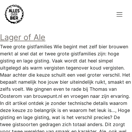
Overslaan
en
naar
de
Hoofdnavigatie
inhoud
Lager of Ale
HOME
gaan
Twee grote gistfamilies Wie begint met zelf bier brouwen
BROUWEN
merkt al snel dat er twee grote gistfamilies zijn: hoge
gisting en lage gisting. Vaak wordt dat heel simpel
BLOG
uitgelegd als warm vergisten tegenover koud vergisten.
Maar achter die keuze schuilt een veel groter verschil. Het
AANBOD
bepaalt namelijk hoe jouw bier uiteindelijk ruikt, smaakt en
zelfs voelt. We gingnen even te rade bij Thomas van
AGENDA
Oosterom van brouwpunt.nl en vroegen naar zijn ervaring.
In dit artikel ontdek je zonder technische details waarom
CONTACT
deze keuze zo belangrijk is en waarom het leuk is…, Hoge
gisting en lage gisting, wat is het verschil precies? De
Topmenu
INLOGGEN
twee gistsoorten gedragen zich totaal anders. Dit zorgt
voor twee werelden van smaak en karakter. Ale, ook wel